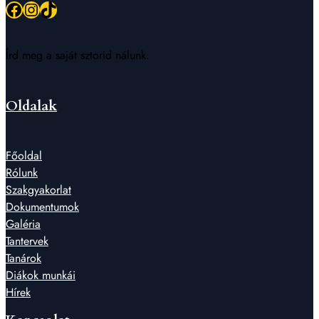
Facebook
Instagram
TikTok
Írd meg a saját sztorid nálunk.
Oldalak
Főoldal
Rólunk
Szakgyakorlat
Dokumentumok
Galéria
Tantervek
Tanárok
Diákok munkái
Hírek