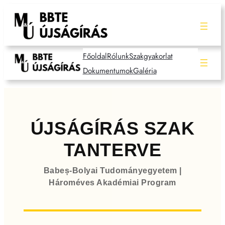
Skip
to
content
Főoldal
Rólunk
Szakgyakorlat
Dokumentumok
Galéria
ÚJSÁGÍRÁS SZAK
TANTERVE
Babeș-Bolyai Tudományegyetem |
Hároméves Akadémiai Program