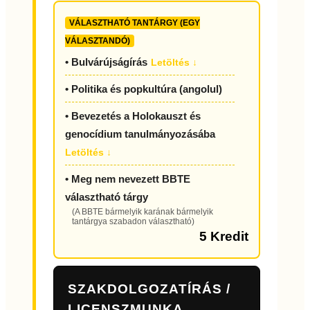
VÁLASZTHATÓ TANTÁRGY (EGY
VÁLASZTANDÓ)
• Bulvárújságírás
Letöltés ↓
• Politika és popkultúra (angolul)
• Bevezetés a Holokauszt és
genocídium tanulmányozásába
Letöltés ↓
• Meg nem nevezett BBTE
választható tárgy
(A BBTE bármelyik karának bármelyik
tantárgya szabadon választható)
5 Kredit
SZAKDOLGOZATÍRÁS /
LICENSZMUNKA