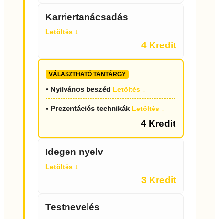
Karriertanácsadás
Letöltés ↓
4 Kredit
VÁLASZTHATÓ TANTÁRGY
• Nyilvános beszéd
Letöltés ↓
• Prezentációs technikák
Letöltés ↓
4 Kredit
Idegen nyelv
Letöltés ↓
3 Kredit
Testnevelés