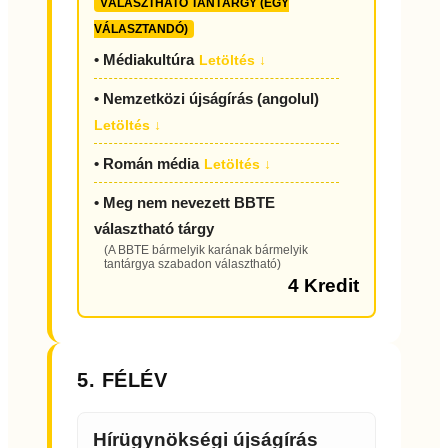
VÁLASZTHATÓ TANTÁRGY (EGY
VÁLASZTANDÓ)
• Médiakultúra
Letöltés ↓
• Nemzetközi újságírás (angolul)
Letöltés ↓
• Román média
Letöltés ↓
• Meg nem nevezett BBTE
választható tárgy
(A BBTE bármelyik karának bármelyik
tantárgya szabadon választható)
4 Kredit
5. FÉLÉV
Hírügynökségi újságírás