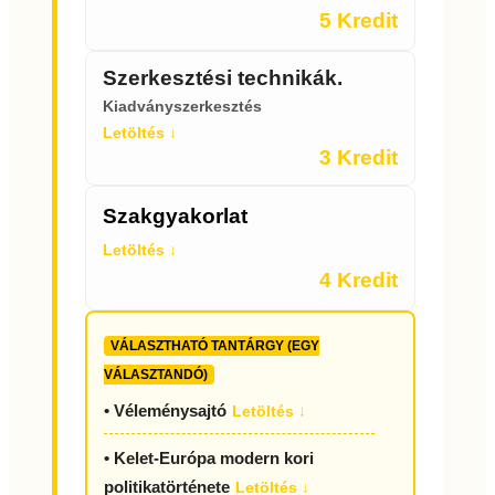
5 Kredit
Szerkesztési technikák.
Kiadványszerkesztés
Letöltés ↓
3 Kredit
Szakgyakorlat
Letöltés ↓
4 Kredit
VÁLASZTHATÓ TANTÁRGY (EGY
VÁLASZTANDÓ)
• Véleménysajtó
Letöltés ↓
• Kelet-Európa modern kori
politikatörténete
Letöltés ↓