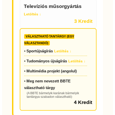
Televíziós műsorgyártás
Letöltés ↓
3 Kredit
VÁLASZTHATÓ TANTÁRGY (EGY
VÁLASZTANDÓ)
• Sportújságírás
Letöltés ↓
• Tudományos újságírás
Letöltés ↓
• Multimédia projekt (angolul)
• Meg nem nevezett BBTE
választható tárgy
(A BBTE bármelyik karának bármelyik
tantárgya szabadon választható)
4 Kredit