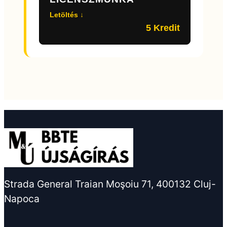
Letöltés ↓
5 Kredit
Strada General Traian Moşoiu 71, 400132 Cluj-
Napoca